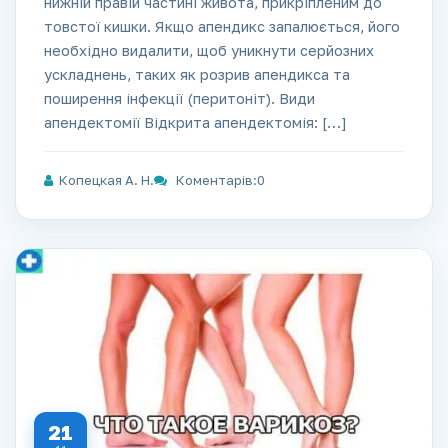
нижній правій частині живота, прикріпленим до
товстої кишки. Якщо апендикс запалюється, його
необхідно видалити, щоб уникнути серйозних
ускладнень, таких як розрив апендикса та
поширення інфекції (перитоніт). Види
апендектомії Відкрита апендектомія: […]
Копецкая А. Н.
Коментарів:0
21