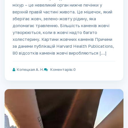
міхур – це невеликий орган нижче печінки у
верхній правій частині живота. Це мішечок, який
зберігає жовч, зелено-жовту рідину, яка
допомагає травленню. Більшість каменів жовчі
утворюються, коли в жовчі надто багато
холестерину. Картини жовчних каменів Причини
за даними публікацій Harvard Health Publications,
80 відсотків каменів жовчі виробляються […]
Копецкая А. Н.
Коментарів:0