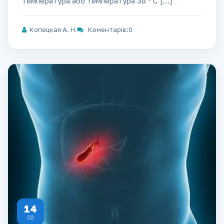
температура або температура 38 ° С […]
Копецкая А. Н.
Коментарів:0
14
02