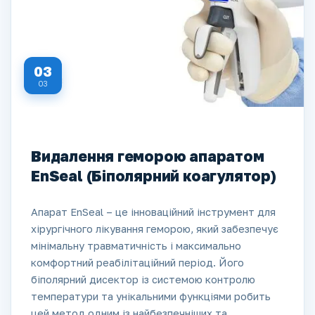
03
03
Видалення геморою апаратом
EnSeal (Біполярний коагулятор)
Апарат EnSeal – це інноваційний інструмент для
хірургічного лікування геморою, який забезпечує
мінімальну травматичність і максимально
комфортний реабілітаційний період. Його
біполярний дисектор із системою контролю
температури та унікальними функціями робить
цей метод одним із найбезпечніших та