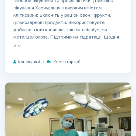
способи лікування та профілактики: Домашнє
лікування Харчування з високим вмістом
клітковини: Включіть у раціон овочі, фрукти,
цільнозернові продукти. Використовуйте
добавки з клітковиною, такі як псілліум, чи
метилцелюлоза. Підтримання гідратації: Щодня
[…]
Копецкая А. Н.
Коментарів:0