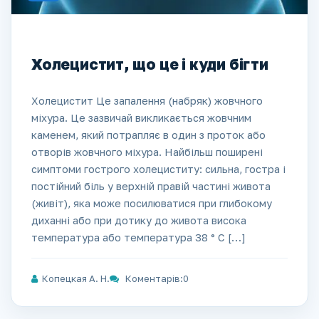
Холецистит, що це і куди бігти
Холецистит Це запалення (набряк) жовчного
міхура. Це зазвичай викликається жовчним
каменем, який потрапляє в один з проток або
отворів жовчного міхура. Найбільш поширені
симптоми гострого холециститу: сильна, гостра і
постійний біль у верхній правій частині живота
(живіт), яка може посилюватися при глибокому
диханні або при дотику до живота висока
температура або температура 38 ° С […]
Копецкая А. Н.
Коментарів:0