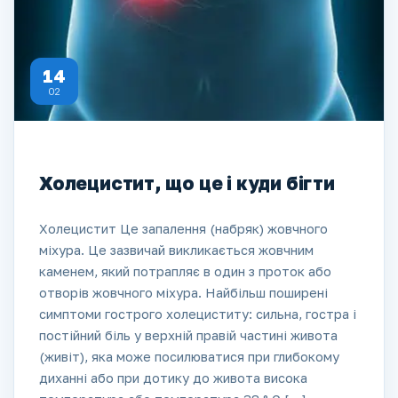
14
02
Холецистит, що це і куди бігти
Холецистит Це запалення (набряк) жовчного
міхура. Це зазвичай викликається жовчним
каменем, який потрапляє в один з проток або
отворів жовчного міхура. Найбільш поширені
симптоми гострого холециститу: сильна, гостра і
постійний біль у верхній правій частині живота
(живіт), яка може посилюватися при глибокому
диханні або при дотику до живота висока