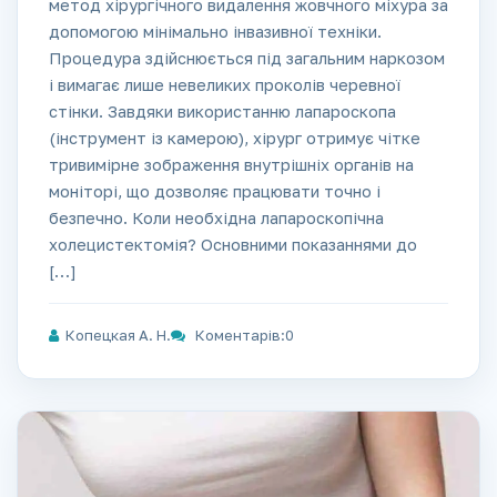
метод хірургічного видалення жовчного міхура за
допомогою мінімально інвазивної техніки.
Процедура здійснюється під загальним наркозом
і вимагає лише невеликих проколів черевної
стінки. Завдяки використанню лапароскопа
(інструмент із камерою), хірург отримує чітке
тривимірне зображення внутрішніх органів на
моніторі, що дозволяє працювати точно і
безпечно. Коли необхідна лапароскопічна
холецистектомія? Основними показаннями до
[…]
Копецкая А. Н.
Коментарів:0