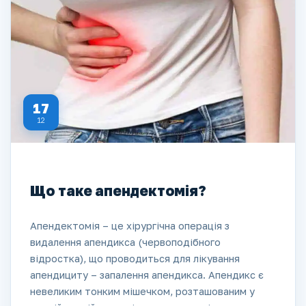
17
12
Що таке апендектомія?
Апендектомія – це хірургічна операція з
видалення апендикса (червоподібного
відростка), що проводиться для лікування
апендициту – запалення апендикса. Апендикс є
невеликим тонким мішечком, розташованим у