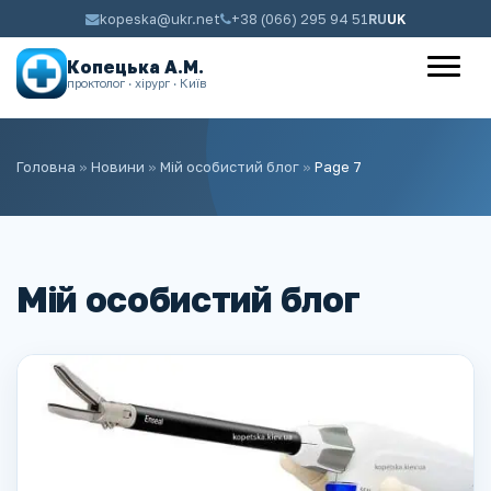
kopeska@ukr.net
+38 (066) 295 94 51
RU
UK
Копецька А.М.
проктолог · хірург · Київ
Головна
»
Новини
»
Мій особистий блог
»
Page 7
Мій особистий блог