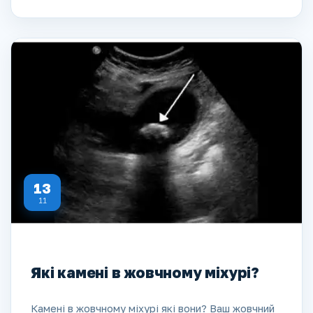
13
11
Які камені в жовчному міхурі?
Камені в жовчному міхурі які вони? Ваш жовчний