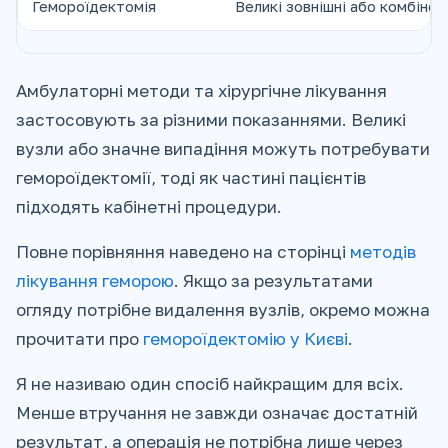
Гемороїдектомія
Великі зовнішні або комбінова
Амбулаторні методи та хірургічне лікування
застосовують за різними показаннями. Великі
вузли або значне випадіння можуть потребувати
гемороїдектомії, тоді як частині пацієнтів
підходять кабінетні процедури.
Повне порівняння наведено на сторінці
методів
лікування геморою
. Якщо за результатами
огляду потрібне видалення вузлів, окремо можна
прочитати про
гемороїдектомію у Києві
.
Я не називаю один спосіб найкращим для всіх.
Менше втручання не завжди означає достатній
результат, а операція не потрібна лише через