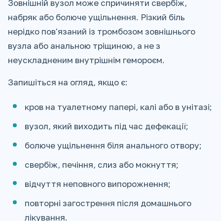
Зовнішній вузол може спричиняти свербіж,
набряк або болюче ущільнення. Різкий біль
нерідко пов'язаний із тромбозом зовнішнього
вузла або анальною тріщиною, а не з
неускладненим внутрішнім гемороєм.
Запишіться на огляд, якщо є:
кров на туалетному папері, калі або в унітазі;
вузол, який виходить під час дефекації;
болюче ущільнення біля анального отвору;
свербіж, печіння, слиз або мокнуття;
відчуття неповного випорожнення;
повторні загострення після домашнього
лікування.