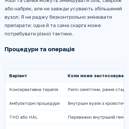
Мазі та свічки можуть зменшувати біль, свербіж
або набряк, але не завжди усувають збільшений
вузол. Я не раджу безконтрольно змінювати
препарати: одна й та сама скарга може
потребувати різної тактики.
Процедури та операція
Варіант
Коли може застосовуват
Консервативна терапія
Легкі симптоми, рання стаді
Амбулаторні процедури
Внутрішні вузли з кровотече
THD або HAL
Переважно внутрішній гемор