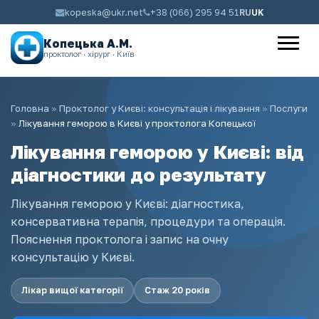
kopeska@ukr.net
+38 (066) 295 94 51
RU
UK
Копецька А.М.
проктолог · хірург · Київ
Головна
»
Проктолог у Києві: консультація і лікування
»
Послуги
»
Лікування геморою в Києві у проктолога Копецької
Лікування геморою у Києві: від
діагностики до результату
Лікування геморою у Києві: діагностика,
консервативна терапія, процедури та операція.
Пояснення проктолога і запис на очну
консультацію у Києві.
Лікар вищої категорії
Стаж 20 років