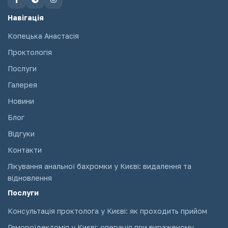
Навігація
Копецька Анастасія
Проктологія
Послуги
Галерея
Новини
Блог
Відгуки
Контакти
Лікування анальної бахромки у Києві: видалення та
відновлення
Послуги
Консультація проктолога у Києві: як проходить прийом
Гемороїдектомія у Києві: операція при вираженому