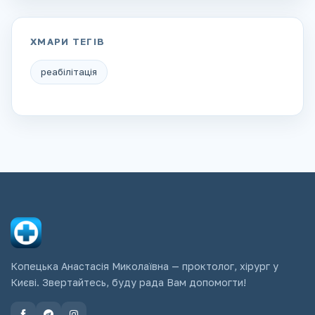
ХМАРИ ТЕГІВ
реабілітація
Копецька Анастасія Миколаївна — проктолог, хірург у
Києві. Звертайтесь, буду рада Вам допомогти!