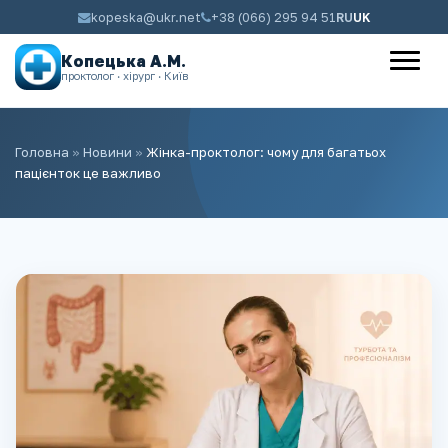
kopeska@ukr.net
+38 (066) 295 94 51
RU
UK
Копецька А.М.
проктолог · хірург · Київ
Головна
»
Новини
»
Жінка-проктолог: чому для багатьох
пацієнток це важливо