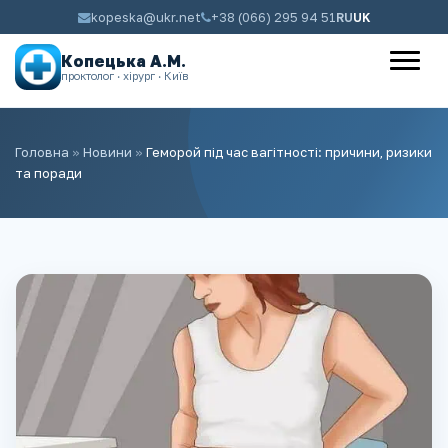
kopeska@ukr.net
+38 (066) 295 94 51
RU
UK
Копецька А.М.
проктолог · хірург · Київ
Головна
»
Новини
»
Геморой під час вагітності: причини, ризики
та поради