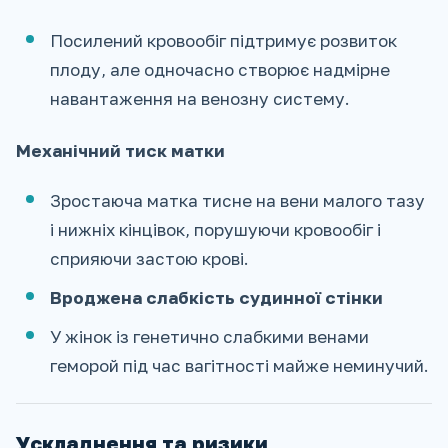
Посилений кровообіг підтримує розвиток
плоду, але одночасно створює надмірне
навантаження на венозну систему.
Механічний тиск матки
Зростаюча матка тисне на вени малого тазу
і нижніх кінцівок, порушуючи кровообіг і
сприяючи застою крові.
Вроджена слабкість судинної стінки
У жінок із генетично слабкими венами
геморой під час вагітності майже неминучий.
Ускладнення та ризики