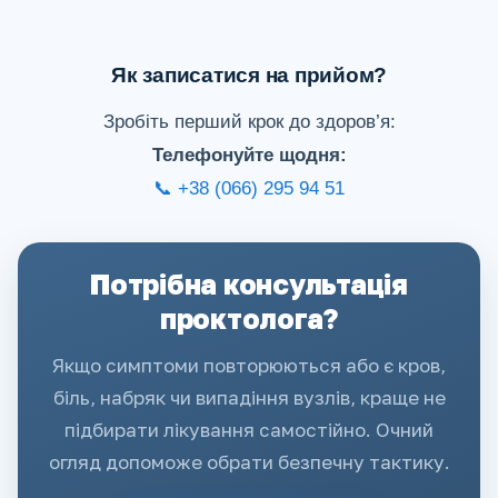
Як записатися на прийом?
Зробіть перший крок до здоров’я:
Телефонуйте щодня:
📞 +38 (066) 295 94 51
Потрібна консультація
проктолога?
Якщо симптоми повторюються або є кров,
біль, набряк чи випадіння вузлів, краще не
підбирати лікування самостійно. Очний
огляд допоможе обрати безпечну тактику.