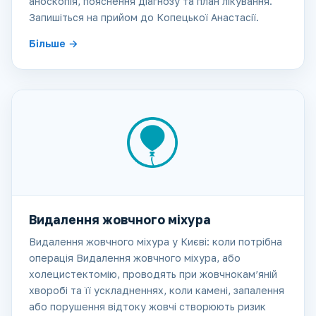
аноскопія, пояснення діагнозу та план лікування.
Запишіться на прийом до Копецької Анастасії.
Більше
Видалення жовчного міхура
Видалення жовчного міхура у Києві: коли потрібна
операція Видалення жовчного міхура, або
холецистектомію, проводять при жовчнокам’яній
хворобі та її ускладненнях, коли камені, запалення
або порушення відтоку жовчі створюють ризик