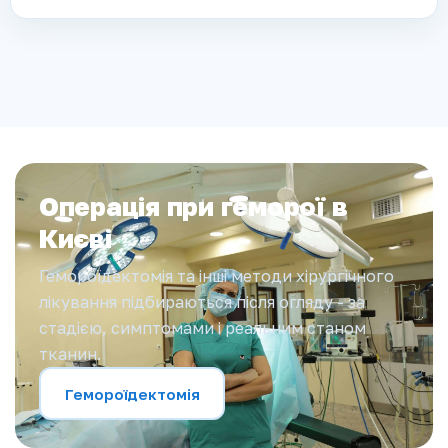
Операція при геморої в
Києві
Гемороїдектомія та інші методи хірургічного
лікування підбираються після огляду - за
стадією, симптомами і реальним станом
тканин.
Гемороїдектомія