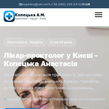
kopeska@ukr.net
+38 (066) 295 94 51
RU
UK
Копецька А.М.
проктолог · хірург · Київ
Проктологія · Хірургія
Стаж 20 років
Лікар-проктолог у Києві -
Копецька Анастасія
Делікатна консультація проктолога, діагностика і
лікування геморою, анальних тріщин, тромбозу
вузлів та інших проктологічних захворювань.
Щадний огляд при болю
Операція лише за показаннями