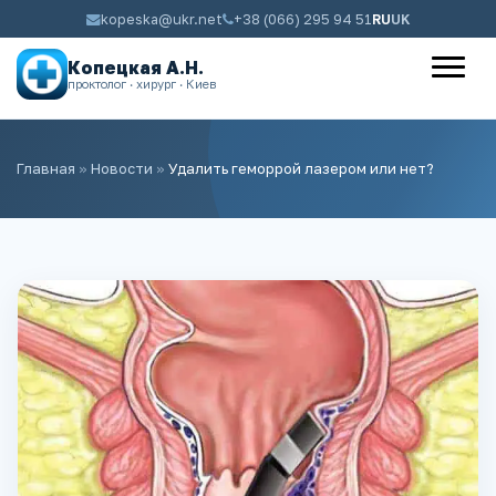
kopeska@ukr.net
+38 (066) 295 94 51
RU
UK
Копецкая А.Н.
проктолог · хирург · Киев
Главная
»
Новости
»
Удалить геморрой лазером или нет?