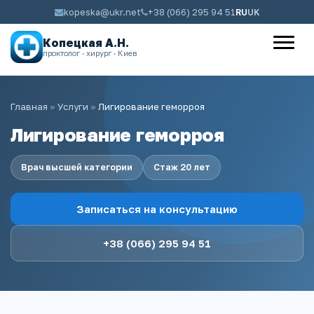
kopeska@ukr.net
+38 (066) 295 94 51
RU
UK
Копецкая А.Н.
проктолог · хирург · Киев
Главная
»
Услуги
»
Лигирование геморроя
Лигирование геморроя
Врач высшей категории
Стаж 20 лет
Записаться на консультацию
+38 (066) 295 94 51