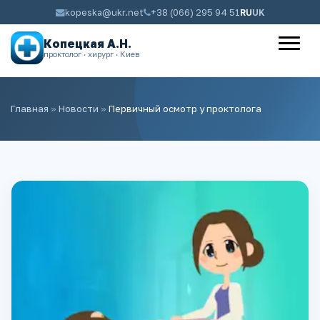
kopeska@ukr.net
+38 (066) 295 94 51
RU
UK
Копецкая А.Н.
проктолог · хирург · Киев
Главная
»
Новости
»
Первичный осмотр у проктолога