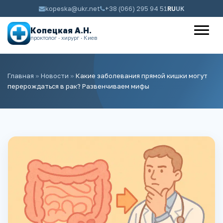
kopeska@ukr.net
+38 (066) 295 94 51
RU
UK
Копецкая А.Н.
проктолог · хирург · Киев
Главная
»
Новости
»
Какие заболевания прямой кишки могут
перерождаться в рак? Развенчиваем мифы