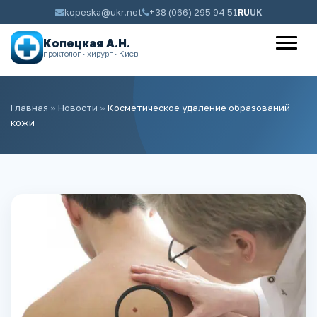
kopeska@ukr.net
+38 (066) 295 94 51
RU
UK
Копецкая А.Н.
проктолог · хирург · Киев
Главная
»
Новости
»
Косметическое удаление образований
кожи