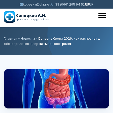
kopeska@ukr.net
+38 (066) 295 94 51
RU
UK
Копецкая А.Н.
проктолог · хирург · Киев
Главная
»
Новости
»
Болезнь Крона 2026: как распознать,
обследоваться и держать под контролем