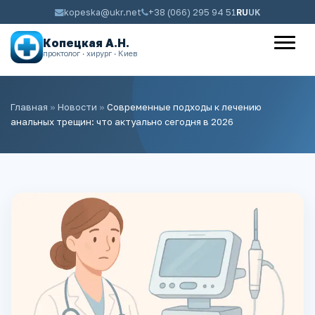
kopeska@ukr.net
+38 (066) 295 94 51
RU
UK
Копецкая А.Н.
проктолог · хирург · Киев
Главная
»
Новости
»
Современные подходы к лечению
анальных трещин: что актуально сегодня в 2026